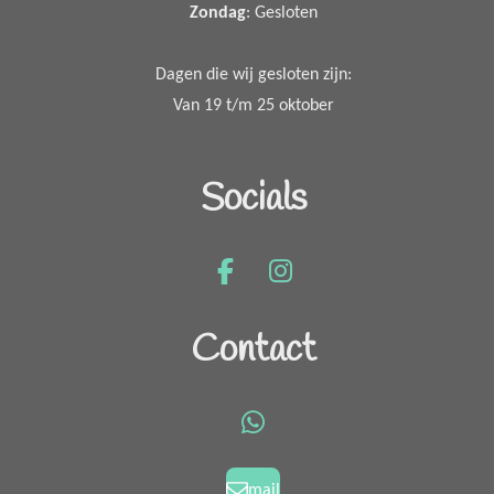
Zondag
: Gesloten
Dagen die wij gesloten zijn:
Van 19 t/m 25 oktober
Socials
F
I
a
n
c
s
Contact
e
t
b
a
o
g
W
o
r
h
k
a
a
mail