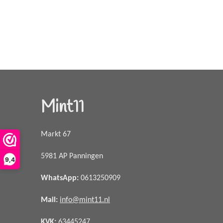
Mint11
Markt 67
5981 AP Panningen
9,4
WhatsApp
:
0613250909
Mail:
info@mint11.nl
KVK:
63445247