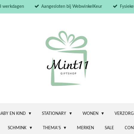
 3 werkdagen
Aangesloten bij WebwinkelKeur
Fysieke
BABY EN KIND
STATIONARY
WONEN
VERZORG
SCHMINK
THEMA'S
MERKEN
SALE
CON