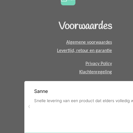
m
t
s
A
Voorwaardes
p
p
Algemene voorwaardes
Levertijd, retour en garantie
Privacy Policy
Klachtenregeling