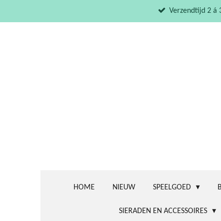
Ga
Verzendtijd 2 á
direct
naar
de
hoofdinhoud
HOME
NIEUW
SPEELGOED
SIERADEN EN ACCESSOIRES