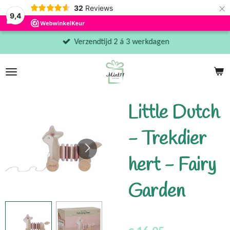
×
32
Reviews
9,4
Verzendtijd 2 á 3 werkdagen
Little Dutch
- Trekdier
hert - Fairy
Garden