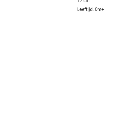
17
cm
Leeftijd: 0m+