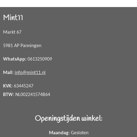
Mint11
Markt 67
5981 AP Panningen
WhatsApp
:
0613250909
Mail:
info@mint11.nl
KVK:
63445247
BTW:
NL002241574B64
Openingstijden winkel:
Maandag
: Gesloten