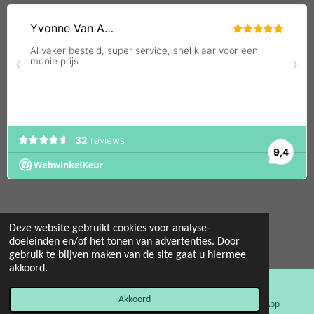
Deze website gebruikt cookies voor analyse-
doeleinden en/of het tonen van advertenties. Door
© 2022 - 2026 Mint 11 giftstore
gebruik te blijven maken van de site gaat u hiermee
Powered by
JouwWeb
akkoord.
Akkoord
E-mailadres
Facebook
WhatsApp