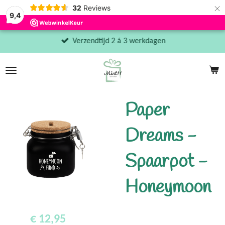
×
32
Reviews
9,4
Verzendtijd 2 á 3 werkdagen
Paper
Dreams -
Spaarpot -
Honeymoon
€ 12,95