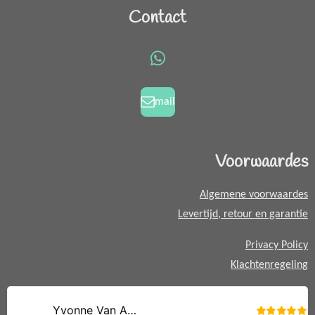
c
s
Contact
e
t
b
a
o
g
W
o
r
h
k
a
a
mail
m
t
s
A
Voorwaardes
p
p
Algemene voorwaardes
Levertijd, retour en garantie
Privacy Policy
Klachtenregeling