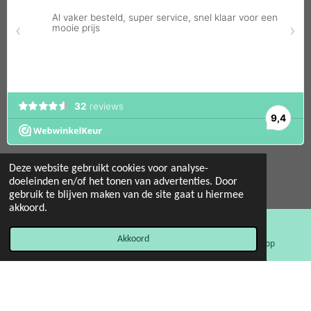
Deze website gebruikt cookies voor analyse-
doeleinden en/of het tonen van advertenties. Door
gebruik te blijven maken van de site gaat u hiermee
© 2022 - 2026 Mint 11 giftstore
akkoord.
Powered by
JouwWeb
Akkoord
E-mailadres
Facebook
WhatsApp