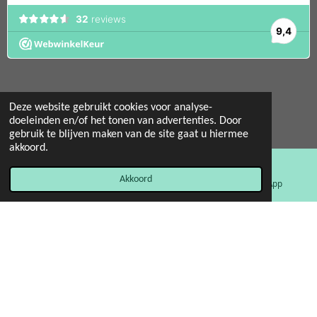
Deze website gebruikt cookies voor analyse-
doeleinden en/of het tonen van advertenties. Door
© 2022 - 2026 Mint 11 giftstore
gebruik te blijven maken van de site gaat u hiermee
Powered by
JouwWeb
akkoord.
Akkoord
E-mailadres
Facebook
WhatsApp