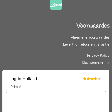
k
a
a
mail
m
t
s
A
Voorwaardes
p
p
Algemene voorwaardes
Levertijd, retour en garantie
Privacy Policy
Klachtenregeling