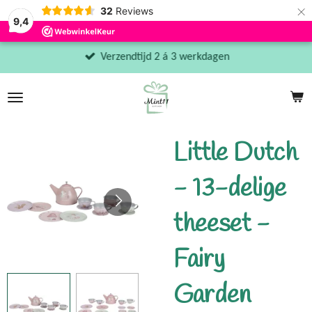
×
32
Reviews
9,4
Verzendtijd 2 á 3 werkdagen
Little Dutch
- 13-delige
theeset -
Fairy
Garden