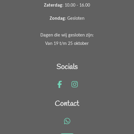
Zaterdag
: 10.00 - 16.00
Zondag
: Gesloten
Dagen die wij gesloten zijn:
Van 19 t/m 25 oktober
Socials
F
I
a
n
c
s
Contact
e
t
b
a
o
g
W
o
r
h