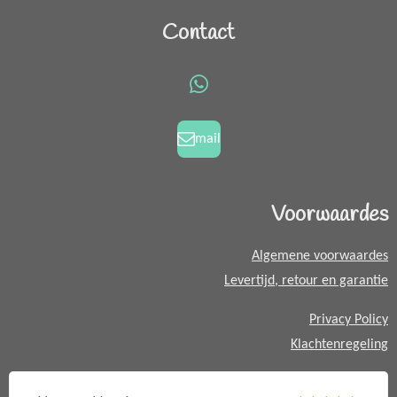
a
n
c
s
Contact
e
t
b
a
o
g
W
o
r
h
k
a
a
mail
m
t
s
A
Voorwaardes
p
p
Algemene voorwaardes
Levertijd, retour en garantie
Privacy Policy
Klachtenregeling