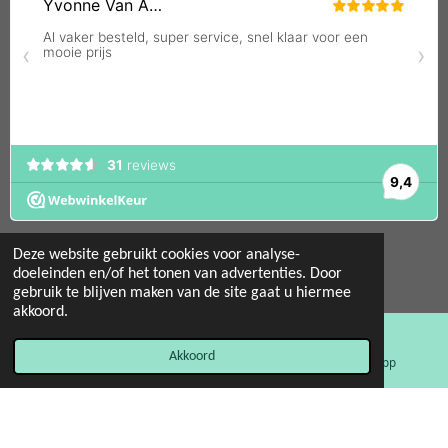
Deze website gebruikt cookies voor analyse-
doeleinden en/of het tonen van advertenties. Door
gebruik te blijven maken van de site gaat u hiermee
© 2022 - 2026 Mint 11 giftstore
akkoord.
Powered by
JouwWeb
Akkoord
E-mailadres
Facebook
WhatsApp