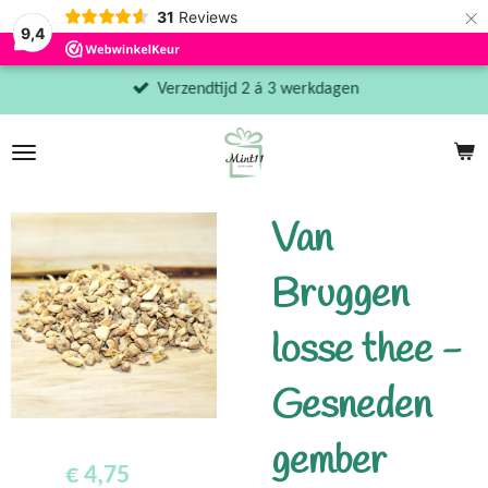
×
31
Reviews
9,4
Verzendtijd 2 á 3 werkdagen
Van
Bruggen
losse thee -
Gesneden
gember
€ 4,75