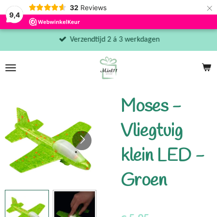
×
32
Reviews
9,4
Verzendtijd 2 á 3 werkdagen
Moses -
Vliegtuig
klein LED -
Groen