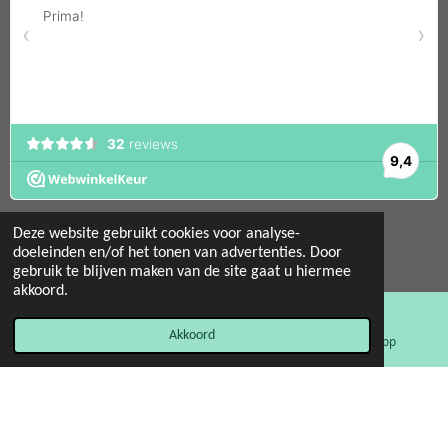
Deze website gebruikt cookies voor analyse-
doeleinden en/of het tonen van advertenties. Door
gebruik te blijven maken van de site gaat u hiermee
© 2022 - 2026 Mint 11 giftstore
akkoord.
Powered by
JouwWeb
Akkoord
E-mailadres
Facebook
WhatsApp