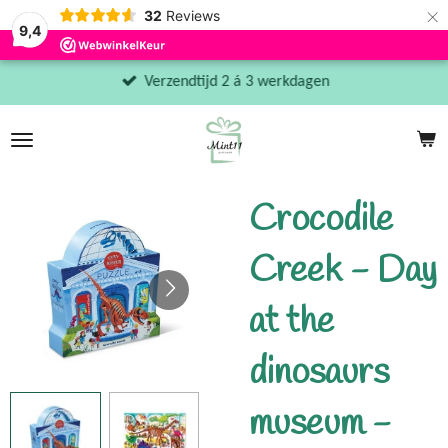
×
32
Reviews
9,4
Verzendtijd 2 á 3 werkdagen
Crocodile
Creek - Day
at the
dinosaurs
museum -