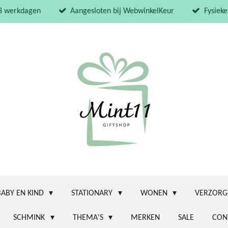
 3 werkdagen
Aangesloten bij WebwinkelKeur
Fysieke
BABY EN KIND
STATIONARY
WONEN
VERZORG
SCHMINK
THEMA'S
MERKEN
SALE
CON