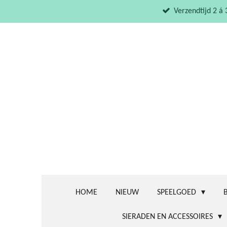
Ga
Verzendtijd 2 á
direct
naar
de
hoofdinhoud
HOME
NIEUW
SPEELGOED
SIERADEN EN ACCESSOIRES