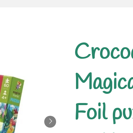
Crocod
Magica
Foil p