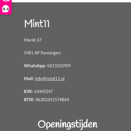
9,4
Mint11
Markt 67
5981 AP Panningen
WhatsApp
:
0613250909
Mail:
info@mint11.nl
KVK:
63445247
BTW:
NL002241574B64
Openingstijden