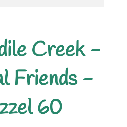
ile Creek -
l Friends -
uzzel 60