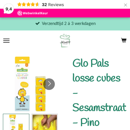
×
32
Reviews
9,4
Verzendtijd 2 á 3 werkdagen
Glo Pals
losse cubes
-
Sesamstraat
- Pino