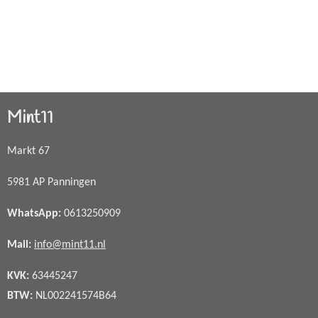
Mint11
Markt 67
5981 AP Panningen
WhatsApp
:
0613250909
Mail:
info@mint11.nl
KVK:
63445247
BTW:
NL002241574B64