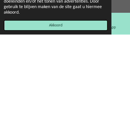
© 2022 - 2026 Mint 11 giftstore
doeleinden en/of het tonen van advertenties. Door
gebruik te blijven maken van de site gaat u hiermee
Powered by
JouwWeb
akkoord.
Akkoord
E-mailadres
Facebook
WhatsApp