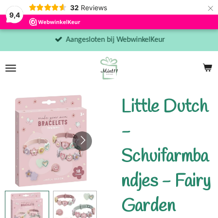
×
32
Reviews
9,4
Aangesloten bij WebwinkelKeur
Little Dutch
-
Schuifarmba
ndjes - Fairy
Garden