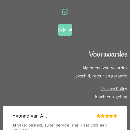
e
t
b
a
o
g
W
o
r
h
k
a
a
mail
m
t
s
A
Voorwaardes
p
p
Algemene voorwaardes
Levertijd, retour en garantie
Privacy Policy
Klachtenregeling