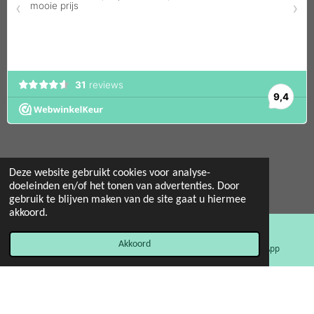
Deze website gebruikt cookies voor analyse-
doeleinden en/of het tonen van advertenties. Door
© 2022 - 2026 Mint 11 giftstore
gebruik te blijven maken van de site gaat u hiermee
Powered by
JouwWeb
akkoord.
Akkoord
E-mailadres
Facebook
WhatsApp