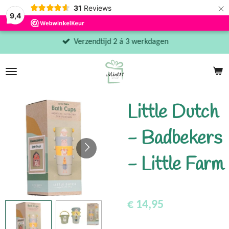
×
31
Reviews
9,4
Verzendtijd 2 á 3 werkdagen
Little Dutch
- Badbekers
- Little Farm
€ 14,95