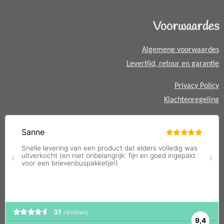
s
A
Voorwaardes
p
p
Algemene voorwaardes
Levertijd, retour en garantie
Privacy Policy
Klachtenregeling