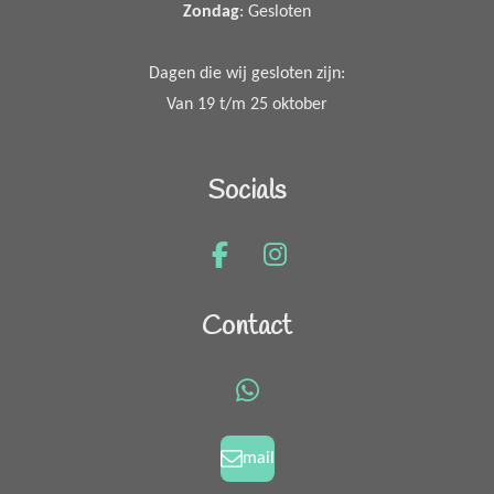
Zondag
: Gesloten
Dagen die wij gesloten zijn:
Van 19 t/m 25 oktober
Socials
F
I
a
n
c
s
Contact
e
t
b
a
o
g
W
o
r
h
k
a
a
mail
m
t