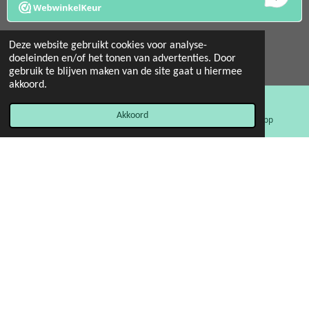
Deze website gebruikt cookies voor analyse-
doeleinden en/of het tonen van advertenties. Door
gebruik te blijven maken van de site gaat u hiermee
© 2022 - 2026 Mint 11 giftstore
akkoord.
Powered by
JouwWeb
Akkoord
E-mailadres
Facebook
WhatsApp