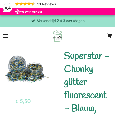
×
31
Reviews
9,4
Verzendtijd 2 á 3 werkdagen
Superstar -
Chunky
glitter
fluorescent
€ 5,50
- Blauw,