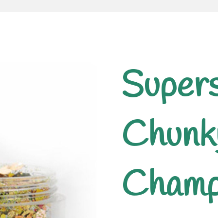
Supers
Chunky
Champ