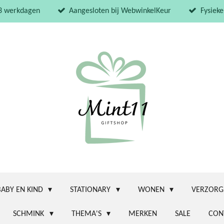
 3 werkdagen
Aangesloten bij WebwinkelKeur
Fysieke
BABY EN KIND
STATIONARY
WONEN
VERZORG
SCHMINK
THEMA'S
MERKEN
SALE
CON