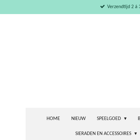
Ga
Verzendtijd 2 á
direct
naar
de
hoofdinhoud
HOME
NIEUW
SPEELGOED
SIERADEN EN ACCESSOIRES