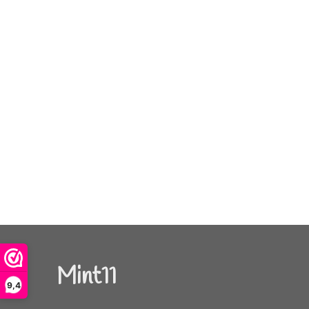
Mint11
9,4