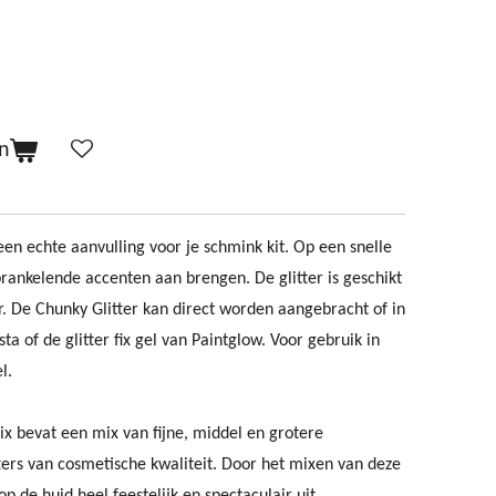
n
 een echte aanvulling voor je schmink kit. Op een snelle
rankelende accenten aan brengen. De glitter is geschikt
r. De Chunky Glitter kan direct worden aangebracht of in
a of de glitter fix gel van Paintglow. Voor gebruik in
l.
ix bevat een mix van fijne, middel en grotere
ters van cosmetische kwaliteit. Door het mixen van deze
op de huid heel feestelijk en spectaculair uit.