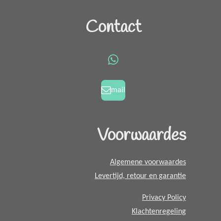
a
n
c
s
Contact
e
t
b
a
o
g
W
o
r
h
k
a
a
mail
m
t
s
A
Voorwaardes
p
p
Algemene voorwaardes
Levertijd, retour en garantie
Privacy Policy
Klachtenregeling