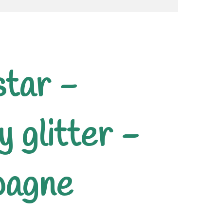
tar -
 glitter -
agne