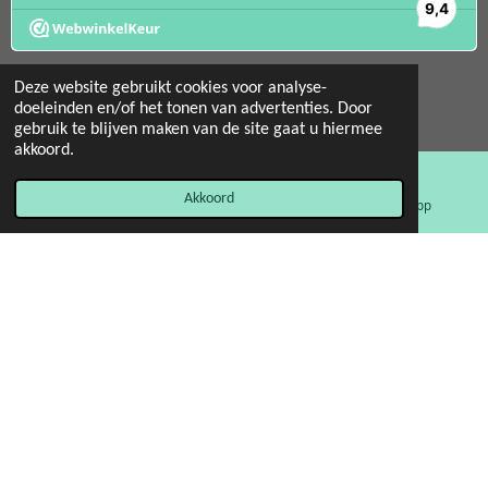
Deze website gebruikt cookies voor analyse-
doeleinden en/of het tonen van advertenties. Door
gebruik te blijven maken van de site gaat u hiermee
© 2022 - 2026 Mint 11 giftstore
akkoord.
Powered by
JouwWeb
Akkoord
E-mailadres
Facebook
WhatsApp