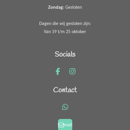
Zondag
: Gesloten
Dagen die wij gesloten zijn:
Van 19 t/m 25 oktober
Socials
F
I
a
n
c
s
Contact
e
t
b
a
o
g
W
o
r
h
k
a
a
mail