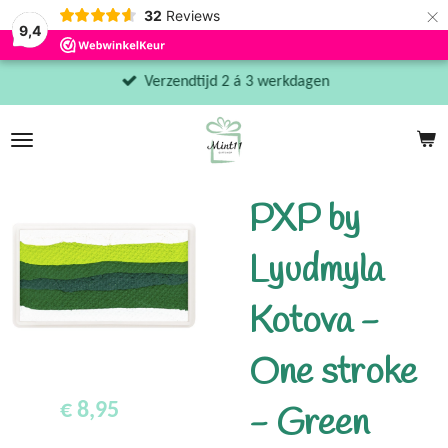
×
32
Reviews
9,4
Verzendtijd 2 á 3 werkdagen
PXP by
Lyudmyla
Kotova -
One stroke
€ 8,95
- Green