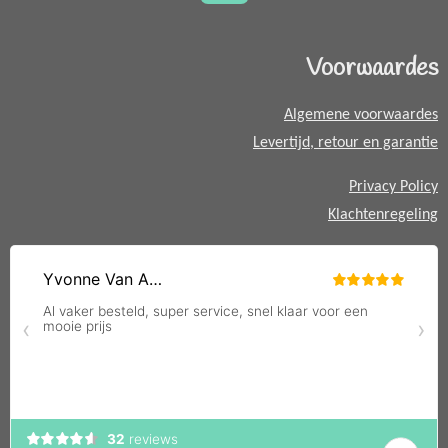
m
t
s
A
Voorwaardes
p
p
Algemene voorwaardes
Levertijd, retour en garantie
Privacy Policy
Klachtenregeling