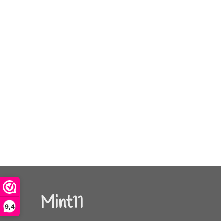
Mint11
9,4