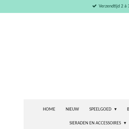
Ga
Verzendtijd 2 á
direct
naar
de
hoofdinhoud
HOME
NIEUW
SPEELGOED
SIERADEN EN ACCESSOIRES