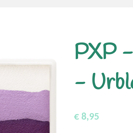
PXP -
- Urbl
€ 8,95