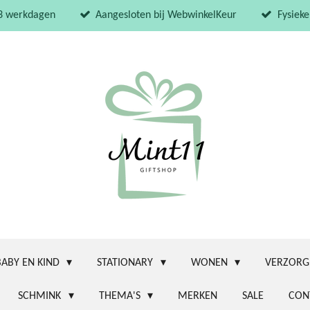
 3 werkdagen
Aangesloten bij WebwinkelKeur
Fysieke
BABY EN KIND
STATIONARY
WONEN
VERZORG
SCHMINK
THEMA'S
MERKEN
SALE
CON