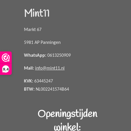
Mint11
Markt 67
5981 AP Panningen
WhatsApp
:
0613250909
Mail:
info@mint11.nl
9,4
KVK:
63445247
BTW:
NL002241574B64
Openingstijden
winkel: