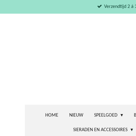
Ga
Verzendtijd 2 á
direct
naar
de
hoofdinhoud
HOME
NIEUW
SPEELGOED
SIERADEN EN ACCESSOIRES