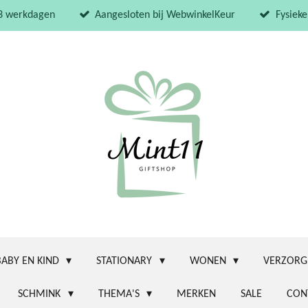
 3 werkdagen
Aangesloten bij WebwinkelKeur
Fysieke
BABY EN KIND
STATIONARY
WONEN
VERZORG
SCHMINK
THEMA'S
MERKEN
SALE
CON