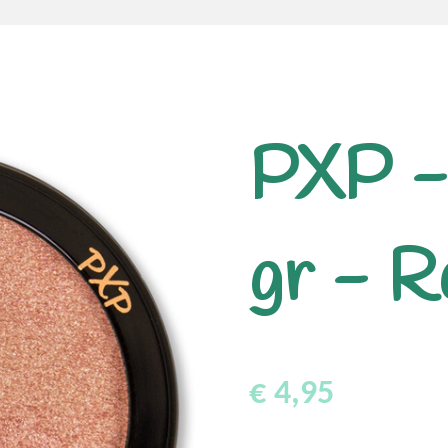
PXP -
gr - R
€ 4,95