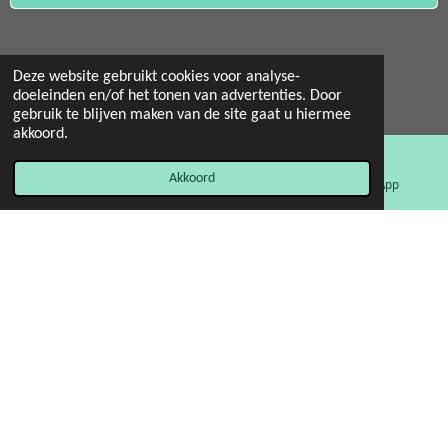
Deze website gebruikt cookies voor analyse-
doeleinden en/of het tonen van advertenties. Door
© 2022 - 2026 Mint 11 giftstore
gebruik te blijven maken van de site gaat u hiermee
Powered by
JouwWeb
akkoord.
Akkoord
E-mailadres
Facebook
WhatsApp