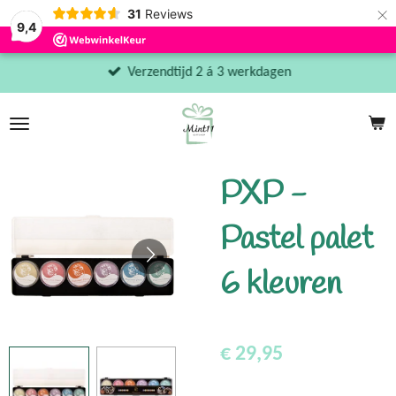
×
31
Reviews
9,4
Verzendtijd 2 á 3 werkdagen
PXP -
Pastel palet
6 kleuren
€ 29,95