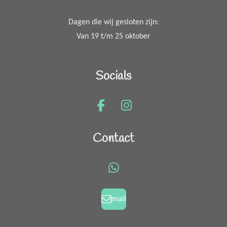
Dagen die wij gesloten zijn:
Van 19 t/m 25 oktober
Socials
F
I
a
n
c
s
Contact
e
t
b
a
o
g
W
o
r
h
k
a
a
mail
m
t
s