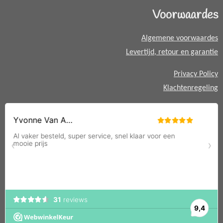
A
Voorwaardes
p
p
Algemene voorwaardes
Levertijd, retour en garantie
Privacy Policy
Klachtenregeling