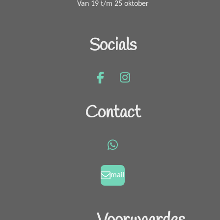
Van 19 t/m 25 oktober
Socials
F
I
a
n
c
s
Contact
e
t
b
a
o
g
W
o
r
h
k
a
a
mail
m
t
s
A