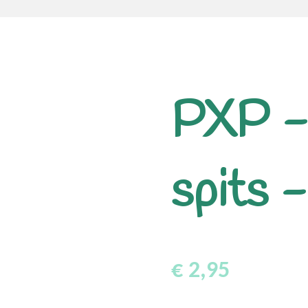
PXP -
spits 
€ 2,95