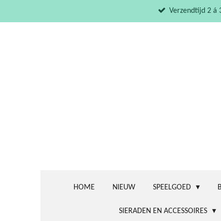
Ga
Verzendtijd 2 á
direct
naar
de
hoofdinhoud
HOME
NIEUW
SPEELGOED
SIERADEN EN ACCESSOIRES