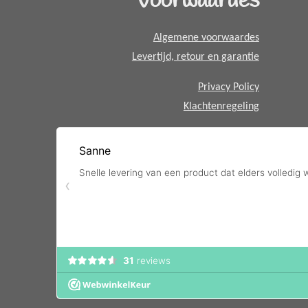
Voorwaardes
p
p
Algemene voorwaardes
Levertijd, retour en garantie
Privacy Policy
Klachtenregeling