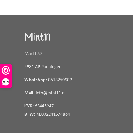
Mint11
Markt 67
5981 AP Panningen
WhatsApp
:
0613250909
9,4
Mail:
info@mint11.nl
KVK:
63445247
BTW:
NL002241574B64