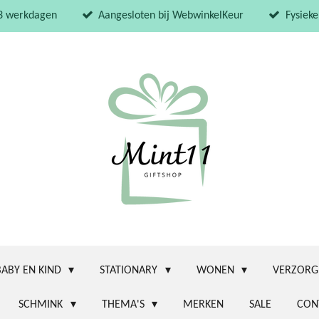
 3 werkdagen
Aangesloten bij WebwinkelKeur
Fysieke
BABY EN KIND
STATIONARY
WONEN
VERZORG
SCHMINK
THEMA'S
MERKEN
SALE
CON