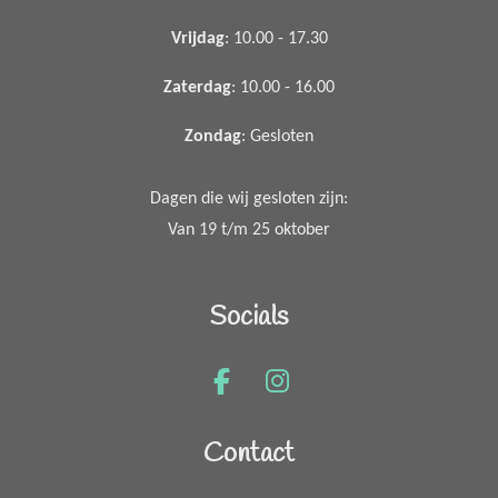
Vrijdag
: 10.00 - 17.30
Zaterdag
: 10.00 - 16.00
Zondag
: Gesloten
Dagen die wij gesloten zijn:
Van 19 t/m 25 oktober
Socials
F
I
a
n
c
s
Contact
e
t