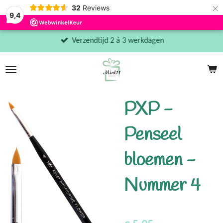
×
32
Reviews
9,4
Verzendtijd 2 á 3 werkdagen
PXP -
Penseel
bloemen -
Nummer 4