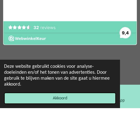
Deze website gebruikt cookies voor analyse-
doeleinden en/of het tonen van advertenties. Door
© 2022 - 2026 Mint 11 giftstore
gebruik te blijven maken van de site gaat u hiermee
Powered by
JouwWeb
akkoord.
Akkoord
E-mailadres
Facebook
WhatsApp