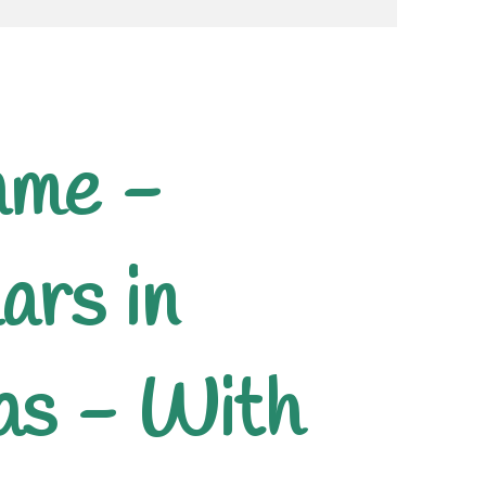
ame -
ars in
as - With