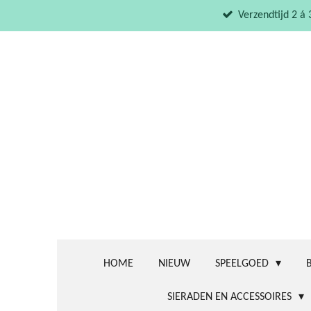
Ga
Verzendtijd 2 á
direct
naar
de
hoofdinhoud
HOME
NIEUW
SPEELGOED
SIERADEN EN ACCESSOIRES