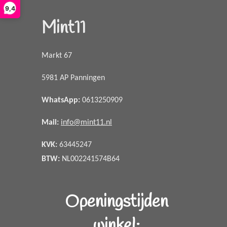
9,4
Mint11
Markt 67
5981 AP Panningen
WhatsApp
:
0613250909
Mail:
info@mint11.nl
KVK:
63445247
BTW:
NL002241574B64
Openingstijden
winkel: