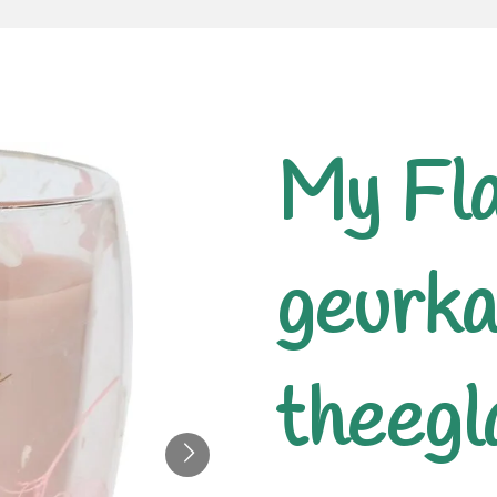
My Fl
geurka
theegl