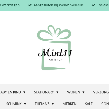
 3 werkdagen
Aangesloten bij WebwinkelKeur
Fysieke
BABY EN KIND
STATIONARY
WONEN
VERZORG
SCHMINK
THEMA'S
MERKEN
SALE
CON