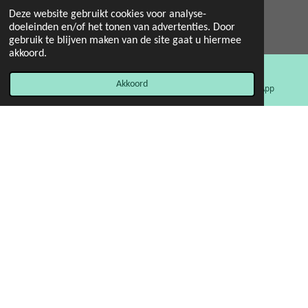
Deze website gebruikt cookies voor analyse-
doeleinden en/of het tonen van advertenties. Door
© 2022 - 2026 Mint 11 giftstore
gebruik te blijven maken van de site gaat u hiermee
Powered by
JouwWeb
akkoord.
Akkoord
E-mailadres
Facebook
WhatsApp