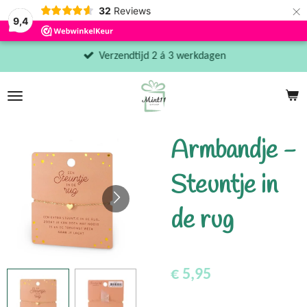
×
32
Reviews
9,4
Verzendtijd 2 á 3 werkdagen
Armbandje -
Steuntje in
de rug
€ 5,95