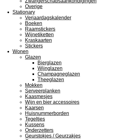
Zwangerschapsaankondigingen
Overige
Stationary
Verjaardagskalender
Boeken
Raamstickers
Wijnetiketten
Kraskaarten
Stickers
Wonen
Glazen
Bierglazen
Wijnglazen
Champagneglazen
Theeglazen
Mokken
Serveerplanken
Kaasmesjes
Wijn en bier accessoires
Kaarsen
Huisnummerborden
Tegeltjes
Kussens
Onderzetters
Geurstokjes / Geurzakjes