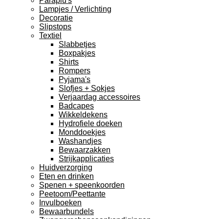
Paraplu's
Lampjes / Verlichting
Decoratie
Slipstops
Textiel
Slabbetjes
Boxpakjes
Shirts
Rompers
Pyjama's
Slofjes + Sokjes
Verjaardag accessoires
Badcapes
Wikkeldekens
Hydrofiele doeken
Monddoekjes
Washandjes
Bewaarzakken
Strijkapplicaties
Huidverzorging
Eten en drinken
Spenen + speenkoorden
Peetoom/Peettante
Invulboeken
Bewaarbundels