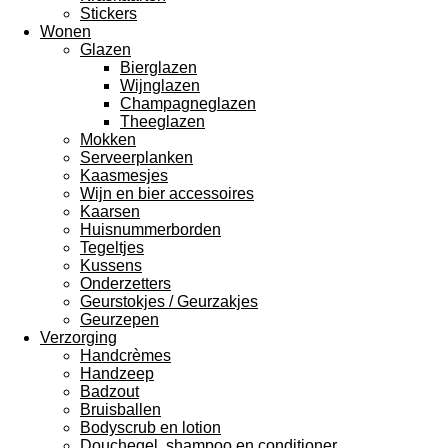
Stickers
Wonen
Glazen
Bierglazen
Wijnglazen
Champagneglazen
Theeglazen
Mokken
Serveerplanken
Kaasmesjes
Wijn en bier accessoires
Kaarsen
Huisnummerborden
Tegeltjes
Kussens
Onderzetters
Geurstokjes / Geurzakjes
Geurzepen
Verzorging
Handcrèmes
Handzeep
Badzout
Bruisballen
Bodyscrub en lotion
Douchegel, shampoo en conditioner