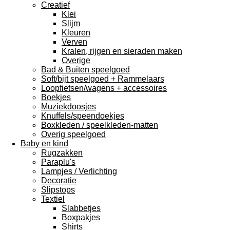
Creatief
Klei
Slijm
Kleuren
Verven
Kralen, rijgen en sieraden maken
Overige
Bad & Buiten speelgoed
Soft/bijt speelgoed + Rammelaars
Loopfietsen/wagens + accessoires
Boekjes
Muziekdoosjes
Knuffels/speendoekjes
Boxkleden / speelkleden-matten
Overig speelgoed
Baby en kind
Rugzakken
Paraplu's
Lampjes / Verlichting
Decoratie
Slipstops
Textiel
Slabbetjes
Boxpakjes
Shirts