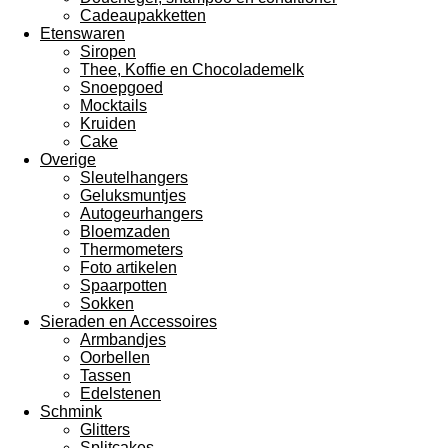
Cadeaupakketten
Etenswaren
Siropen
Thee, Koffie en Chocolademelk
Snoepgoed
Mocktails
Kruiden
Cake
Overige
Sleutelhangers
Geluksmuntjes
Autogeurhangers
Bloemzaden
Thermometers
Foto artikelen
Spaarpotten
Sokken
Sieraden en Accessoires
Armbandjes
Oorbellen
Tassen
Edelstenen
Schmink
Glitters
Splitcakes