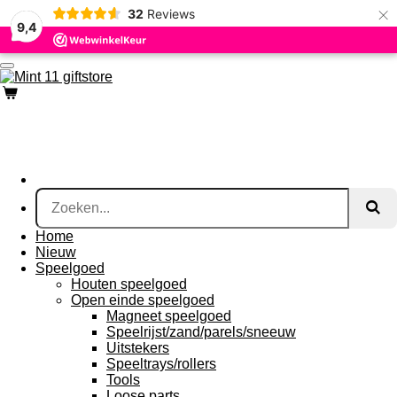
×
32
Reviews
Ga
9,4
direct
naar
de
hoofdinhoud
Home
Nieuw
Speelgoed
Houten speelgoed
Open einde speelgoed
Magneet speelgoed
Speelrijst/zand/parels/sneeuw
Uitstekers
Speeltrays/rollers
Tools
Loose parts