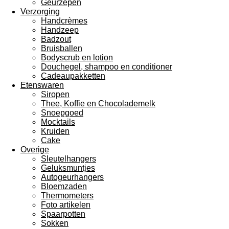
Geurzepen
Verzorging
Handcrèmes
Handzeep
Badzout
Bruisballen
Bodyscrub en lotion
Douchegel, shampoo en conditioner
Cadeaupakketten
Etenswaren
Siropen
Thee, Koffie en Chocolademelk
Snoepgoed
Mocktails
Kruiden
Cake
Overige
Sleutelhangers
Geluksmuntjes
Autogeurhangers
Bloemzaden
Thermometers
Foto artikelen
Spaarpotten
Sokken