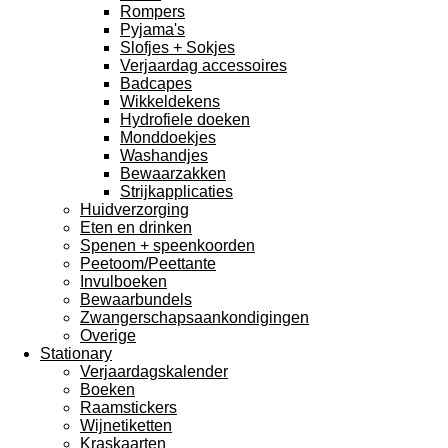
Rompers
Pyjama's
Slofjes + Sokjes
Verjaardag accessoires
Badcapes
Wikkeldekens
Hydrofiele doeken
Monddoekjes
Washandjes
Bewaarzakken
Strijkapplicaties
Huidverzorging
Eten en drinken
Spenen + speenkoorden
Peetoom/Peettante
Invulboeken
Bewaarbundels
Zwangerschapsaankondigingen
Overige
Stationary
Verjaardagskalender
Boeken
Raamstickers
Wijnetiketten
Kraskaarten