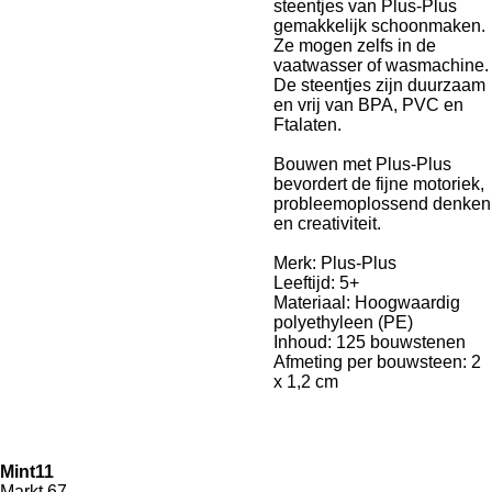
steentjes van Plus-Plus
gemakkelijk schoonmaken.
Ze mogen zelfs in de
vaatwasser of wasmachine.
De steentjes zijn duurzaam
en vrij van BPA, PVC en
Ftalaten.
Bouwen met Plus-Plus
bevordert de fijne motoriek,
probleemoplossend denken
en creativiteit.
Merk: Plus-Plus
Leeftijd: 5+
Materiaal: Hoogwaardig
polyethyleen (PE)
Inhoud: 125 bouwstenen
Afmeting per bouwsteen: 2
x 1,2 cm
Mint11
Markt 67