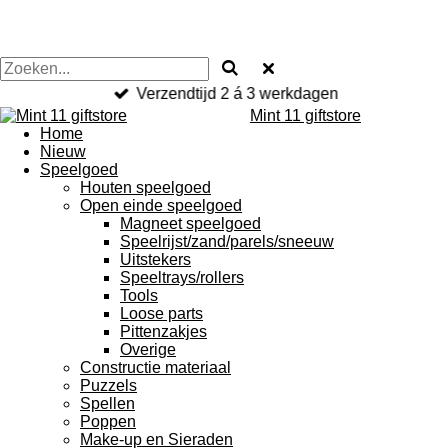
Verzendtijd 2 á 3 werkdagen
Mint 11 giftstore
Home
Nieuw
Speelgoed
Houten speelgoed
Open einde speelgoed
Magneet speelgoed
Speelrijst/zand/parels/sneeuw
Uitstekers
Speeltrays/rollers
Tools
Loose parts
Pittenzakjes
Overige
Constructie materiaal
Puzzels
Spellen
Poppen
Make-up en Sieraden