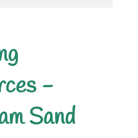
ng
rces -
oam Sand