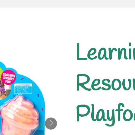
Learni
Resou
Playf