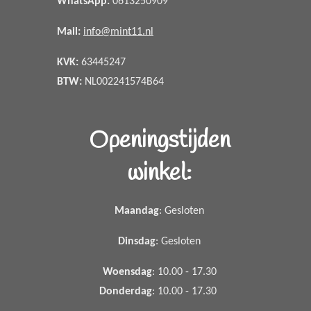
WhatsApp
:
0613250909
Mail:
info@mint11.nl
KVK:
63445247
BTW:
NL002241574B64
Openingstijden
winkel:
Maandag
: Gesloten
Dinsdag
: Gesloten
Woensdag
: 10.00 - 17.30
Donderdag
: 10.00 - 17.30