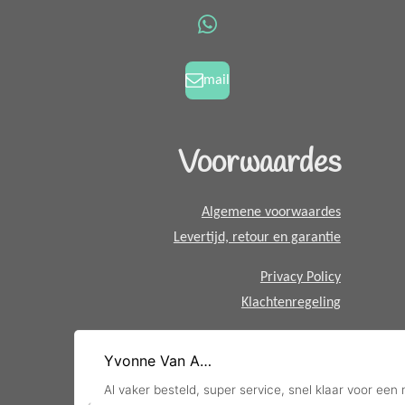
o
g
W
o
r
h
k
a
a
mail
m
t
s
A
Voorwaardes
p
p
Algemene voorwaardes
Levertijd, retour en garantie
Privacy Policy
Klachtenregeling