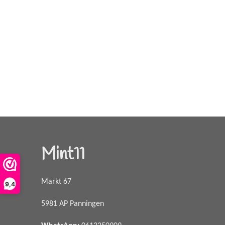
Mint11
Markt 67
9,4
5981 AP Panningen