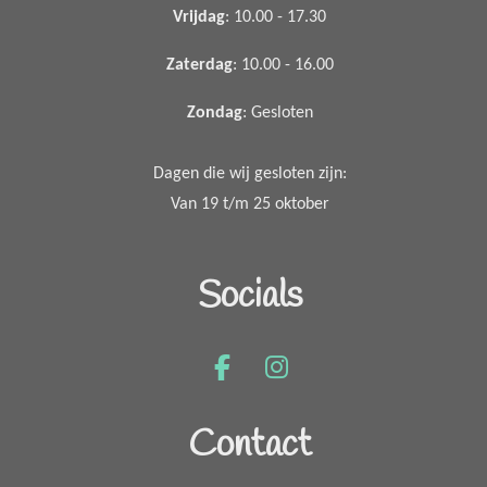
Vrijdag
: 10.00 - 17.30
Zaterdag
: 10.00 - 16.00
Zondag
: Gesloten
Dagen die wij gesloten zijn:
Van 19 t/m 25 oktober
Socials
F
I
a
n
c
s
Contact
e
t
b
a