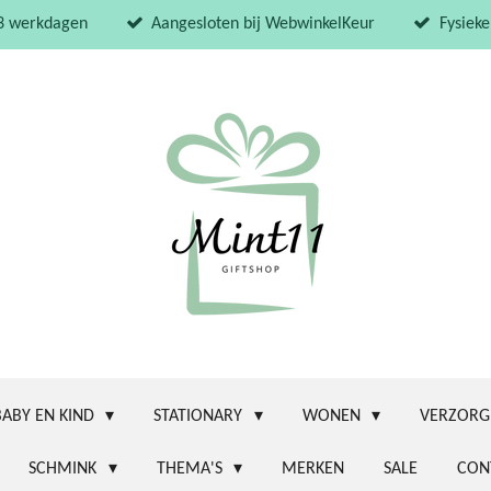
 3 werkdagen
Aangesloten bij WebwinkelKeur
Fysieke
BABY EN KIND
STATIONARY
WONEN
VERZORG
SCHMINK
THEMA'S
MERKEN
SALE
CON