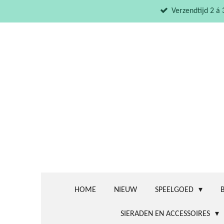
Ga
Verzendtijd 2 á
direct
naar
de
hoofdinhoud
HOME
NIEUW
SPEELGOED
SIERADEN EN ACCESSOIRES