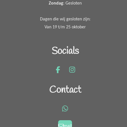
Zondag
: Gesloten
Dagen die wij gesloten zijn:
Van 19 t/m 25 oktober
Socials
F
I
a
n
c
s
Contact
e
t
b
a
o
g
W
o
r
h
k
a
a
mail