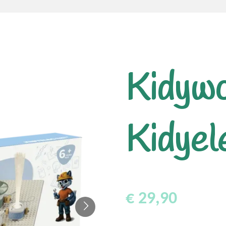
Kidywo
Kidyel
€ 29,90