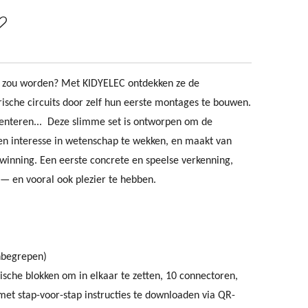
pel zou worden? Met KIDYELEC ontdekken ze de
rische circuits door zelf hun eerste montages te bouwen.
menteren... Deze slimme set is ontworpen om de
 en interesse in wetenschap te wekken, en maakt van
rwinning. Een eerste concrete en speelse verkenning,
n — en vooral ook plezier te hebben.
inbegrepen)
nische blokken om in elkaar te zetten, 10 connectoren,
met stap-voor-stap instructies te downloaden via QR-