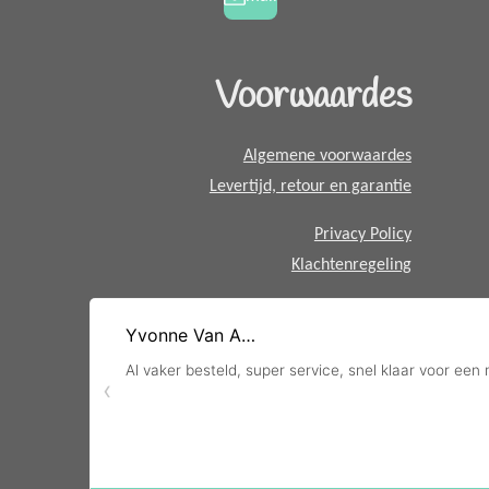
m
t
s
A
Voorwaardes
p
p
Algemene voorwaardes
Levertijd, retour en garantie
Privacy Policy
Klachtenregeling