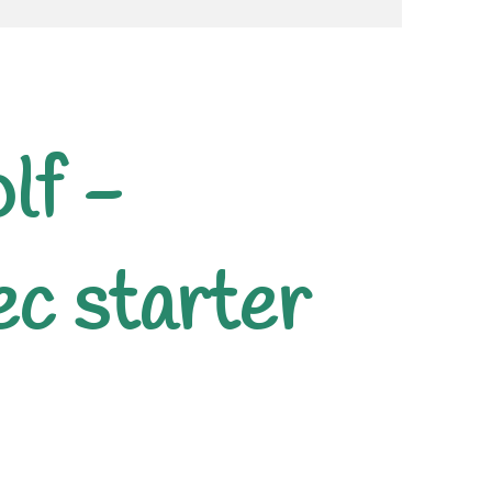
lf -
ec starter