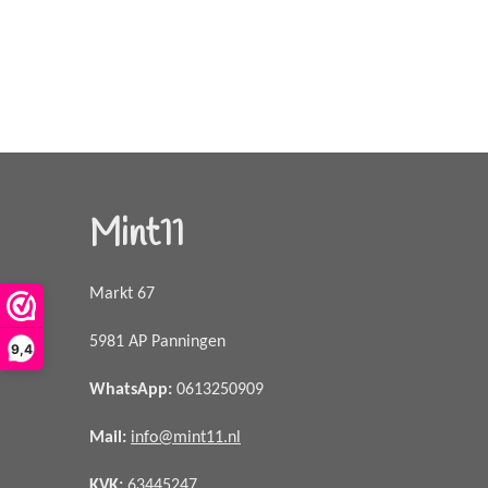
Mint11
Markt 67
5981 AP Panningen
9,4
WhatsApp
:
0613250909
Mail:
info@mint11.nl
KVK:
63445247