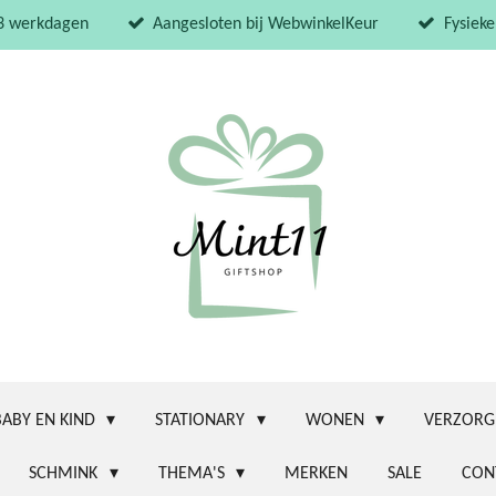
 3 werkdagen
Aangesloten bij WebwinkelKeur
Fysieke
BABY EN KIND
STATIONARY
WONEN
VERZORG
SCHMINK
THEMA'S
MERKEN
SALE
CON