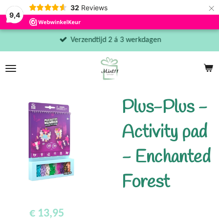
×
32
Reviews
9,4
Verzendtijd 2 á 3 werkdagen
Plus-Plus -
Activity pad
- Enchanted
Forest
€ 13,95