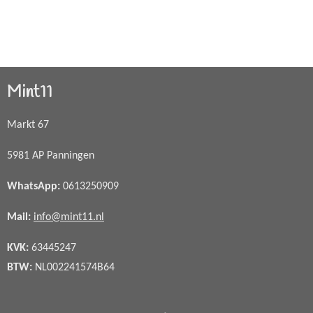
Mint11
Markt 67
5981 AP Panningen
WhatsApp
:
0613250909
Mail:
info@mint11.nl
KVK:
63445247
BTW:
NL002241574B64