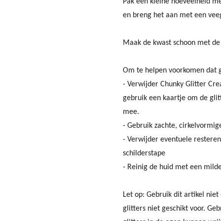
Pak een kleine hoeveelheid me
en b
reng het aan met een veeg
Maak de kwast schoon met de p
Om te helpen voorkomen dat gl
- Verwijder Chunky Glitter Cr
gebruik een kaartje om de glit
mee.
- Gebruik zachte, cirkelvorm
- Verwijder eventuele resteren
schilderstape
- Reinig de huid met een mild
Let op: Gebruik dit artikel ni
glitters niet geschikt voor. Ge