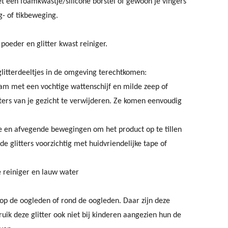
t een foamkwastje/silicone borstel of gewoon je vingers
- of tikbeweging.
oeder en glitter kwast reiniger.
itterdeeltjes in de omgeving terechtkomen:
eam met een vochtige wattenschijf en milde zeep of
ters van je gezicht te verwijderen. Ze komen eenvoudig
ige en afvegende bewegingen om het product
op te tillen
de glitters voorzichtig met huidvriendelijke tape of
e reiniger en lauw water
et op de oogleden of rond de oogleden. Daar zijn deze
bruik deze glitter ook niet bij kinderen aangezien hun de