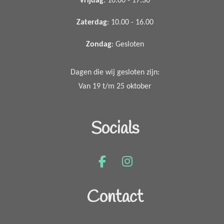
Vrijdag
: 10.00 - 17.30
Zaterdag
: 10.00 - 16.00
Zondag
: Gesloten
Dagen die wij gesloten zijn:
Van 19 t/m 25 oktober
Socials
F
I
a
n
c
s
Contact
e
t
b
a