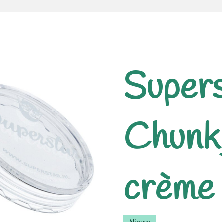
Supers
Chunky
crème 