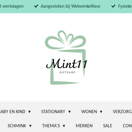
 3 werkdagen
Aangesloten bij WebwinkelKeur
Fysieke
BABY EN KIND
STATIONARY
WONEN
VERZORG
SCHMINK
THEMA'S
MERKEN
SALE
CON