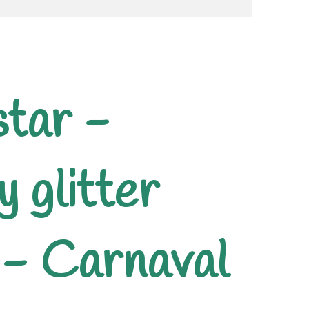
tar -
 glitter
- Carnaval