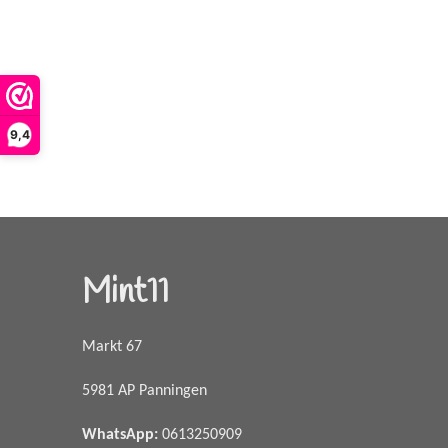
9,4
Mint11
Markt 67
5981 AP Panningen
WhatsApp
:
0613250909