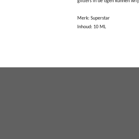
glitters in de ogen kunnen wri
Merk: Superstar
Inhoud: 10 ML