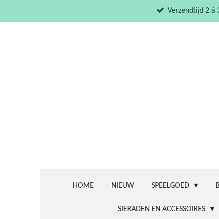
Ga
Verzendtijd 2 á
direct
naar
de
hoofdinhoud
HOME
NIEUW
SPEELGOED
SIERADEN EN ACCESSOIRES