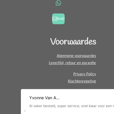
o
g
W
o
r
h
k
a
a
mail
m
t
s
A
Voorwaardes
p
p
Algemene voorwaardes
Levertijd, retour en garantie
Privacy Policy
Klachtenregeling