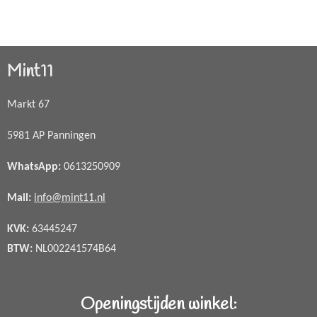
Mint11
Markt 67
5981 AP Panningen
WhatsApp
:
0613250909
Mail:
info@mint11.nl
KVK:
63445247
BTW:
NL002241574B64
Openingstijden winkel: