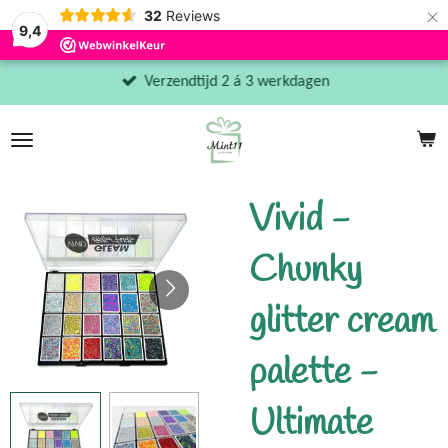
×
32
Reviews
9,4
Verzendtijd 2 á 3 werkdagen
Vivid -
Chunky
glitter cream
palette -
Ultimate