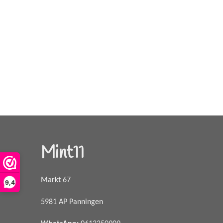
Mint11
Markt 67
9,4
5981 AP Panningen