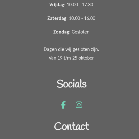
Vrijdag
: 10.00 - 17.30
Zaterdag
: 10.00 - 16.00
Zondag
: Gesloten
Dagen die wij gesloten zijn:
Van 19 t/m 25 oktober
Socials
F
I
a
n
c
s
Contact
e
t
b
a