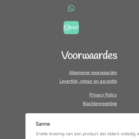
o
g
W
o
r
h
k
a
a
mail
m
t
s
A
Voorwaardes
p
p
Algemene voorwaardes
Levertijd, retour en garantie
Privacy Policy
Klachtenregeling