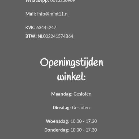
WhatsApp
:
0613250909
Mail:
info@mint11.nl
KVK:
63445247
BTW:
NL002241574B64
Openingstijden
winkel:
Maandag
: Gesloten
Dinsdag
: Gesloten
Woensdag
: 10.00 - 17.30
Donderdag
: 10.00 - 17.30