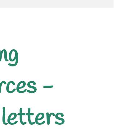
ng
rces -
 letters