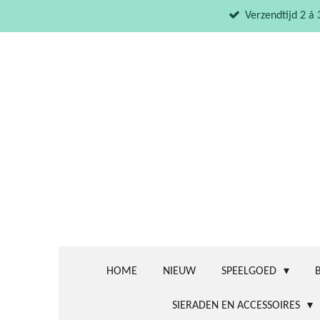
Ga
Verzendtijd 2 á
direct
naar
de
hoofdinhoud
HOME
NIEUW
SPEELGOED
SIERADEN EN ACCESSOIRES