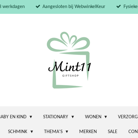
 3 werkdagen
Aangesloten bij WebwinkelKeur
Fysieke
BABY EN KIND
STATIONARY
WONEN
VERZORG
SCHMINK
THEMA'S
MERKEN
SALE
CON