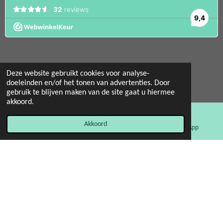
Deze website gebruikt cookies voor analyse-
© 2022 - 2026 Mint 11 giftstore
doeleinden en/of het tonen van advertenties. Door
gebruik te blijven maken van de site gaat u hiermee
Powered by
JouwWeb
akkoord.
Akkoord
E-mailadres
Facebook
WhatsApp