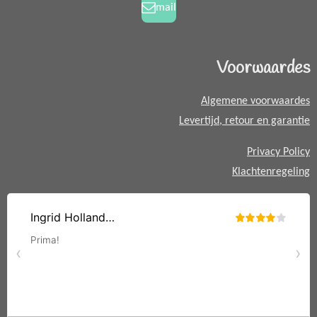
k
a
a
mail
m
t
s
A
Voorwaardes
p
p
Algemene voorwaardes
Levertijd, retour en garantie
Privacy Policy
Klachtenregeling