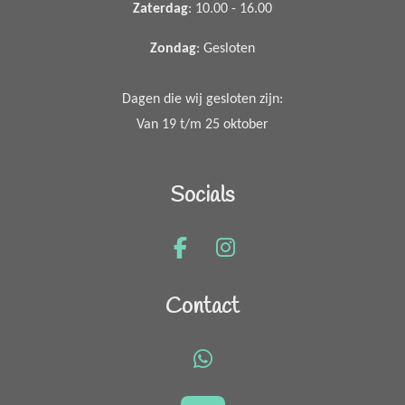
Zaterdag
: 10.00 - 16.00
Zondag
: Gesloten
Dagen die wij gesloten zijn:
Van 19 t/m 25 oktober
Socials
F
I
a
n
c
s
Contact
e
t
b
a
o
g
W
o
r
h