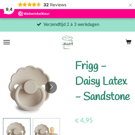
×
32
Reviews
9,4
Verzendtijd 2 á 3 werkdagen
Frigg -
Daisy Latex
- Sandstone
€ 4,95