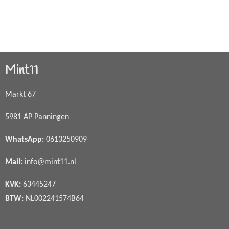
Mint11
Markt 67
5981 AP Panningen
WhatsApp
:
0613250909
Mail:
info@mint11.nl
KVK:
63445247
BTW:
NL002241574B64