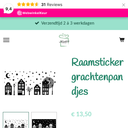
×
31
Reviews
9,4
Verzendtijd 2 á 3 werkdagen
Raamsticker
grachtenpan
djes
€ 13,50