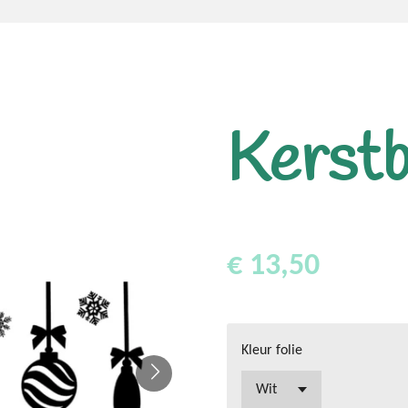
Kerstb
€ 13,50
Kleur folie