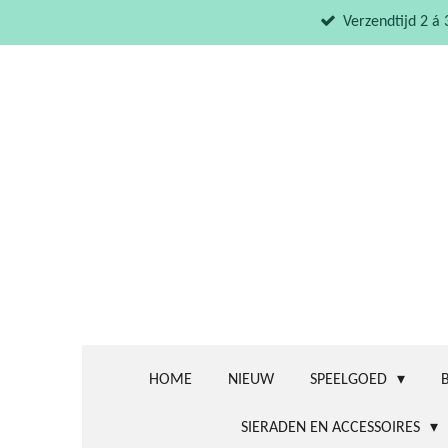
Ga
Verzendtijd 2 á
direct
naar
de
hoofdinhoud
HOME
NIEUW
SPEELGOED
SIERADEN EN ACCESSOIRES