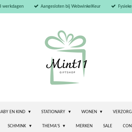
 3 werkdagen
Aangesloten bij WebwinkelKeur
Fysieke
BABY EN KIND
STATIONARY
WONEN
VERZORG
SCHMINK
THEMA'S
MERKEN
SALE
CON