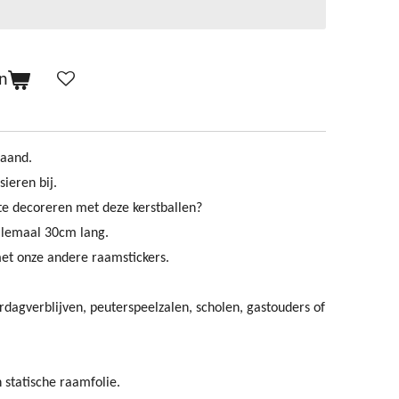
n
maand.
ieren bij.
te decoreren met deze kerstballen?
allemaal 30cm lang.
et onze andere raamstickers.
erdagverblijven, peuterspeelzalen, scholen, gastouders of
 statische raamfolie.