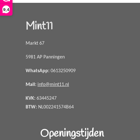
9,4
Mint11
Markt 67
5981 AP Panningen
WhatsApp
:
0613250909
Mail:
info@mint11.nl
KVK:
63445247
BTW:
NL002241574B64
Openingstijden