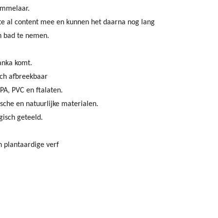
ammelaar.
rte al content mee en kunnen het daarna nog lang
n bad te nemen.
Lanka komt.
sch afbreekbaar
PA, PVC en ftalaten.
ische en natuurlijke materialen.
gisch geteeld.
n plantaardige verf