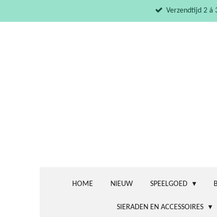
Ga
Verzendtijd 2 á
direct
naar
de
hoofdinhoud
HOME
NIEUW
SPEELGOED
SIERADEN EN ACCESSOIRES