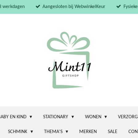
 3 werkdagen
Aangesloten bij WebwinkelKeur
Fysieke
BABY EN KIND
STATIONARY
WONEN
VERZORG
SCHMINK
THEMA'S
MERKEN
SALE
CON