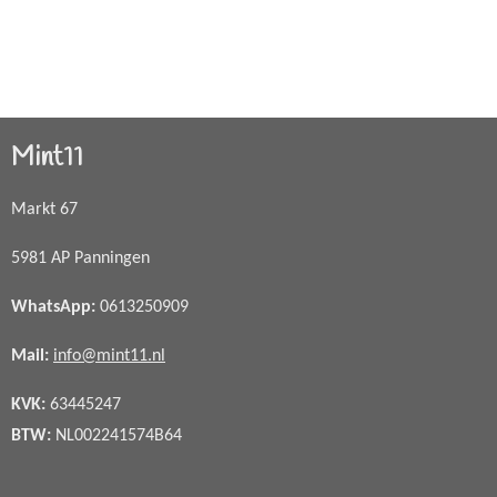
Mint11
Markt 67
5981 AP Panningen
WhatsApp
:
0613250909
Mail:
info@mint11.nl
KVK:
63445247
BTW:
NL002241574B64