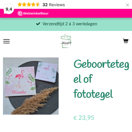
×
32
Reviews
9,4
Verzendtijd 2 á 3 werkdagen
Geboorteteg
el of
fototegel
€ 23,95