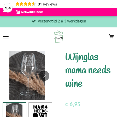
×
31
Reviews
9,4
Verzendtijd 2 á 3 werkdagen
Wijnglas
mama needs
wine
€ 6,95