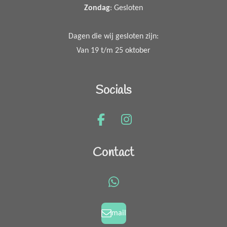
Zondag
: Gesloten
Dagen die wij gesloten zijn:
Van 19 t/m 25 oktober
Socials
F
I
a
n
c
s
Contact
e
t
b
a
o
g
W
o
r
h
k
a
a
mail
m
t