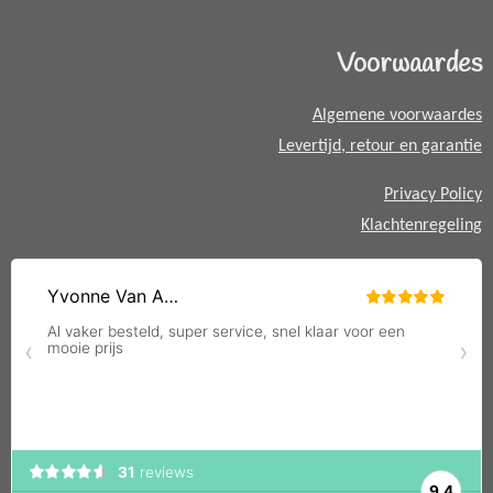
s
A
Voorwaardes
p
p
Algemene voorwaardes
Levertijd, retour en garantie
Privacy Policy
Klachtenregeling