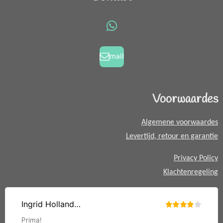
e
t
b
a
o
g
W
o
r
h
k
a
a
mail
m
t
s
A
Voorwaardes
p
p
Algemene voorwaardes
Levertijd, retour en garantie
Privacy Policy
Klachtenregeling