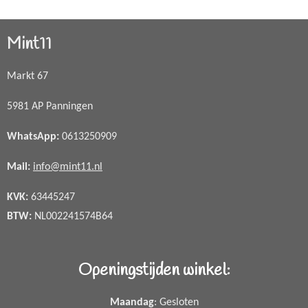
Mint11
Markt 67
5981 AP Panningen
WhatsApp
:
0613250909
Mail:
info@mint11.nl
KVK:
63445247
BTW:
NL002241574B64
Openingstijden winkel:
Maandag
: Gesloten