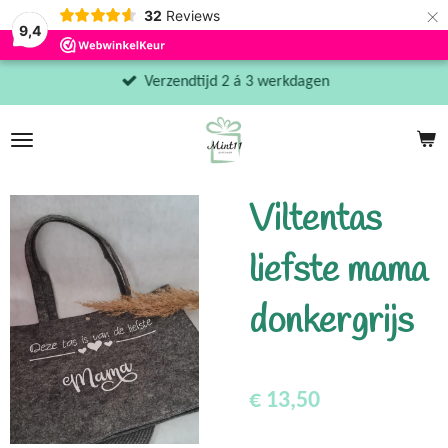
×
32
Reviews
9,4
Verzendtijd 2 á 3 werkdagen
Viltentas
liefste mama
donkergrijs
€ 13,50