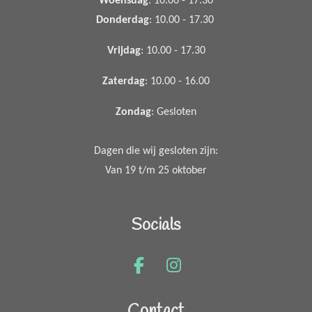
Woensdag
: 10.00 - 17.30
Donderdag
: 10.00 - 17.30
Vrijdag
: 10.00 - 17.30
Zaterdag
: 10.00 - 16.00
Zondag
: Gesloten
Dagen die wij gesloten zijn:
Van 19 t/m 25 oktober
Socials
F
I
a
n
c
s
Contact