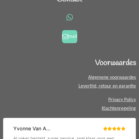
e
t
b
a
o
g
W
o
r
h
k
a
a
mail
m
t
s
A
Voorwaardes
p
p
Algemene voorwaardes
Levertijd, retour en garantie
Privacy Policy
Klachtenregeling