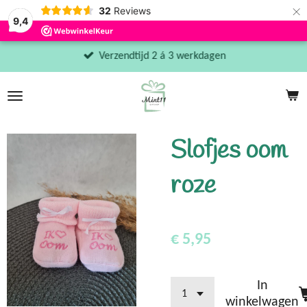
×
32
Reviews
9,4
Verzendtijd 2 á 3 werkdagen
Slofjes oom
roze
€ 5,95
In
winkelwagen