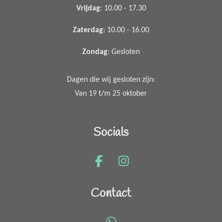
Vrijdag
: 10.00 - 17.30
Zaterdag
: 10.00 - 16.00
Zondag
: Gesloten
Dagen die wij gesloten zijn:
Van 19 t/m 25 oktober
Socials
F
I
a
n
c
s
Contact
e
t
b
a