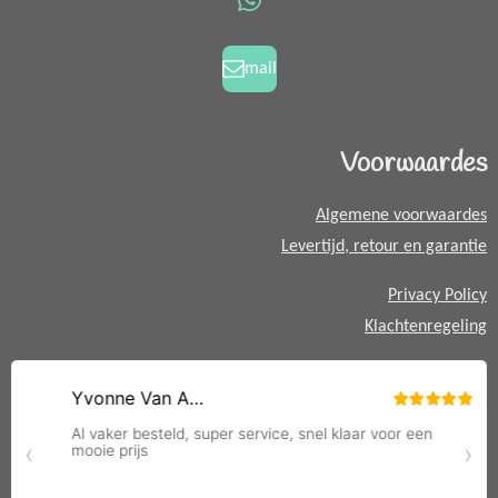
o
g
W
o
r
h
k
a
a
mail
m
t
s
A
Voorwaardes
p
p
Algemene voorwaardes
Levertijd, retour en garantie
Privacy Policy
Klachtenregeling