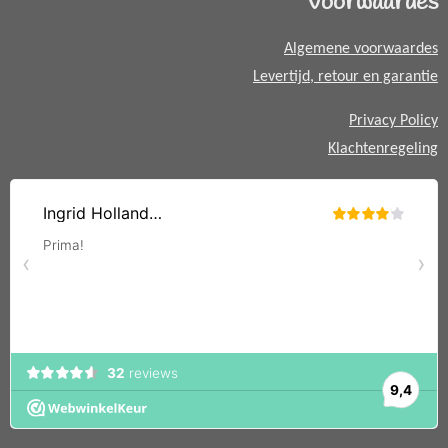
Voorwaardes
p
p
Algemene voorwaardes
Levertijd, retour en garantie
Privacy Policy
Klachtenregeling