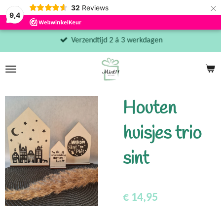
×
32
Reviews
9,4
Verzendtijd 2 á 3 werkdagen
Houten
huisjes trio
sint
€ 14,95