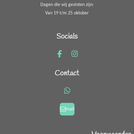
Dagen die wij gesloten zijn:
Van 19 t/m 25 oktober
Socials
F
I
a
n
c
s
Contact
e
t
b
a
o
g
W
o
r
h
k
a
a
mail
m
t
s
A