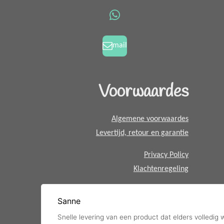
o
g
W
o
r
h
k
a
a
mail
m
t
s
A
Voorwaardes
p
p
Algemene voorwaardes
Levertijd, retour en garantie
Privacy Policy
Klachtenregeling