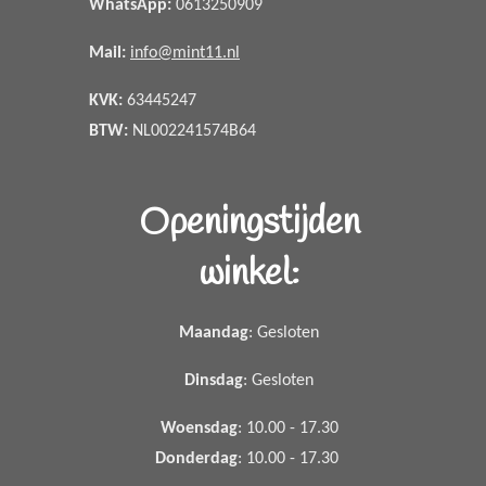
WhatsApp
:
0613250909
Mail:
info@mint11.nl
KVK:
63445247
BTW:
NL002241574B64
Openingstijden
winkel:
Maandag
: Gesloten
Dinsdag
: Gesloten
Woensdag
: 10.00 - 17.30
Donderdag
: 10.00 - 17.30