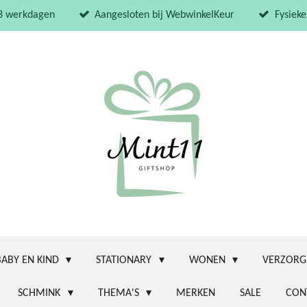
 3 werkdagen
Aangesloten bij WebwinkelKeur
Fysieke
BABY EN KIND
STATIONARY
WONEN
VERZORG
SCHMINK
THEMA'S
MERKEN
SALE
CON