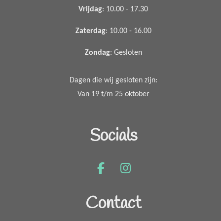
Vrijdag
: 10.00 - 17.30
Zaterdag
: 10.00 - 16.00
Zondag
: Gesloten
Dagen die wij gesloten zijn:
Van 19 t/m 25 oktober
Socials
F
I
a
n
c
s
Contact
e
t
b
a