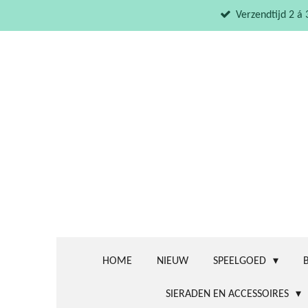
Ga
Verzendtijd 2 á
direct
naar
de
hoofdinhoud
HOME
NIEUW
SPEELGOED
SIERADEN EN ACCESSOIRES