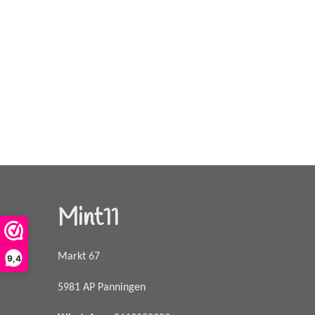
Mint11
Markt 67
9,4
5981 AP Panningen