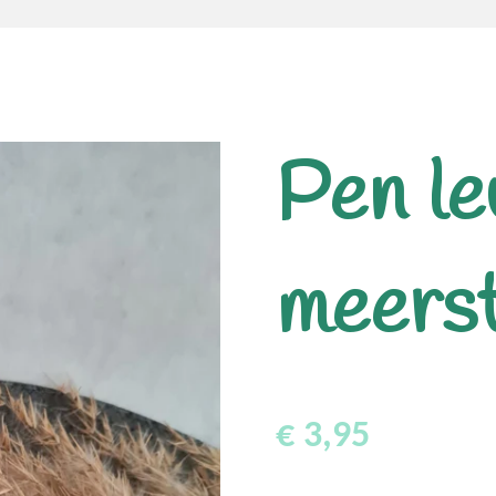
Pen le
meers
€ 3,95