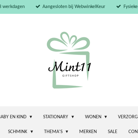
 3 werkdagen
Aangesloten bij WebwinkelKeur
Fysieke
BABY EN KIND
STATIONARY
WONEN
VERZORG
SCHMINK
THEMA'S
MERKEN
SALE
CON