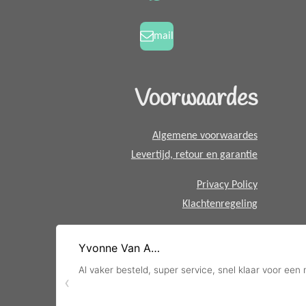
W
o
r
h
k
a
a
mail
m
t
s
A
Voorwaardes
p
p
Algemene voorwaardes
Levertijd, retour en garantie
Privacy Policy
Klachtenregeling