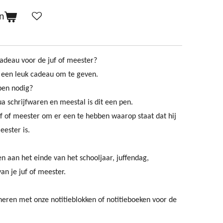
n
cadeau voor de juf of meester?
 een leuk cadeau om te geven.
pen nodig?
ua schrijfwaren en meestal is dit een pen.
uf of meester om er een te hebben waarop staat dat hij
meester is.
en aan het einde van het schooljaar, juffendag,
n je juf of meester.
neren met onze notitieblokken of notitieboeken voor de