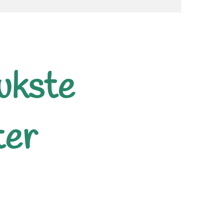
ukste
ter