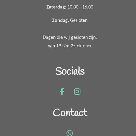
Zaterdag
: 10.00 - 16.00
Zondag
: Gesloten
Dagen die wij gesloten zijn:
Van 19 t/m 25 oktober
Socials
F
I
a
n
c
s
Contact
e
t
b
a
o
g