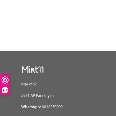
Mint11
Markt 67
9,4
5981 AP Panningen
WhatsApp
:
0613250909