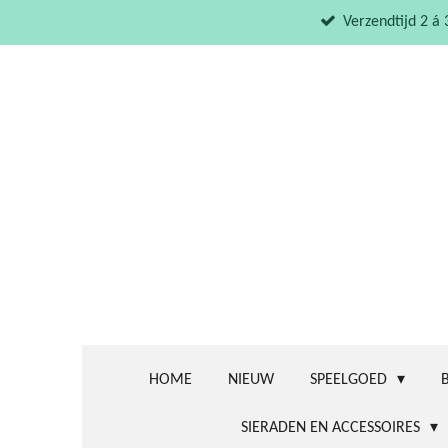
Ga
Verzendtijd 2 á
direct
naar
de
hoofdinhoud
HOME
NIEUW
SPEELGOED
SIERADEN EN ACCESSOIRES