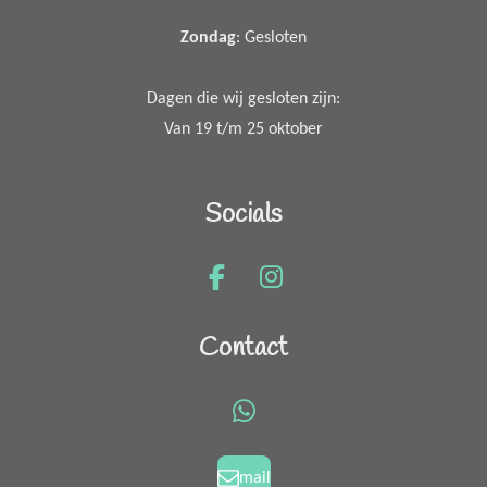
Zondag
: Gesloten
Dagen die wij gesloten zijn:
Van 19 t/m 25 oktober
Socials
F
I
a
n
c
s
Contact
e
t
b
a
o
g
W
o
r
h
k
a
a
mail