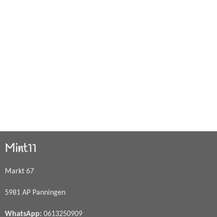
Mint11
Markt 67
5981 AP Panningen
WhatsApp
:
0613250909