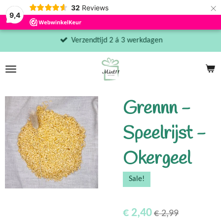
×
32
Reviews
9,4
Verzendtijd 2 á 3 werkdagen
Grennn -
Speelrijst -
Okergeel
Sale!
€ 2,40
€ 2,99