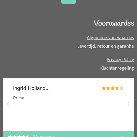
m
t
s
A
Voorwaardes
p
p
Algemene voorwaardes
Levertijd, retour en garantie
Privacy Policy
Klachtenregeling