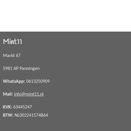
Mint11
Markt 67
5981 AP Panningen
WhatsApp
:
0613250909
Mail:
info@mint11.nl
KVK:
63445247
BTW:
NL002241574B64