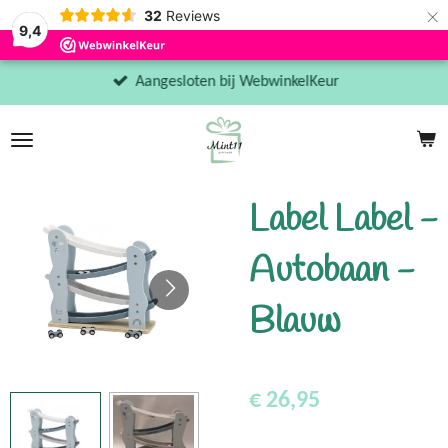
×
32
Reviews
9,4
Aangesloten bij WebwinkelKeur
Label Label -
Autobaan -
Blauw
€ 26,95