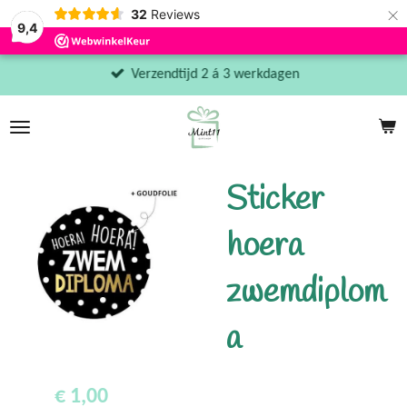
×
32
Reviews
9,4
Verzendtijd 2 á 3 werkdagen
Sticker
hoera
zwemdiplom
a
€ 1,00