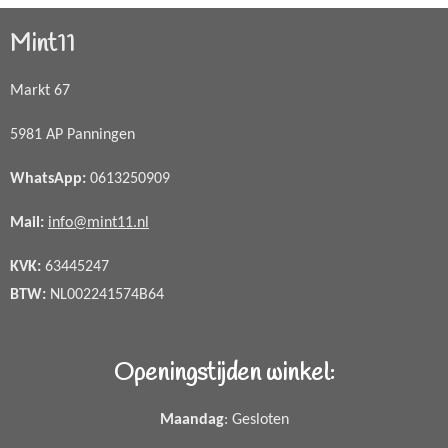
Mint11
Markt 67
5981 AP Panningen
WhatsApp
:
0613250909
Mail:
info@mint11.nl
KVK:
63445247
BTW:
NL002241574B64
Openingstijden winkel:
Maandag
: Gesloten