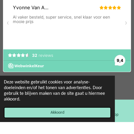
Deze website gebruikt cookies voor analyse-
doeleinden en/of het tonen van advertenties. Door
gebruik te blijven maken van de site gaat u hiermee
© 2022 - 2026 Mint 11 giftstore
akkoord.
Powered by
JouwWeb
Akkoord
E-mailadres
Facebook
WhatsApp