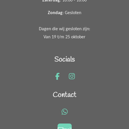
Zaterdag
: 10.00 - 16.00
Zondag
: Gesloten
Dagen die wij gesloten zijn:
Van 19 t/m 25 oktober
Socials
F
I
a
n
c
s
Contact
e
t
b
a
o
g
W
o
r
h
k
a
a