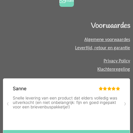
mail
m
t
s
A
Voorwaardes
p
p
Algemene voorwaardes
Levertijd, retour en garantie
Privacy Policy
Klachtenregeling