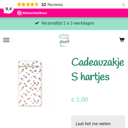
×
32
Reviews
9,4
Verzendtijd 2 á 3 werkdagen
Cadeauzakje
S hartjes
€ 1,00
Laat het me weten