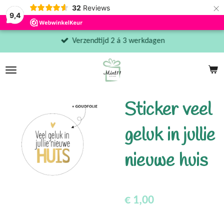
×
32
Reviews
9,4
Verzendtijd 2 á 3 werkdagen
Sticker veel
geluk in jullie
nieuwe huis
€ 1,00