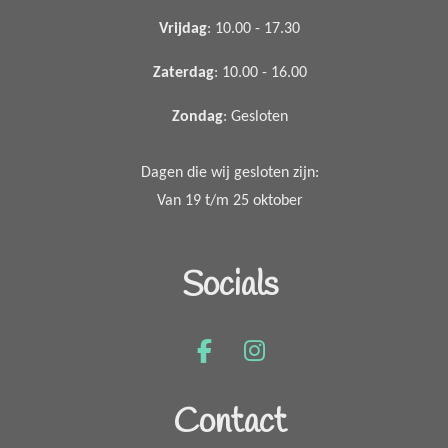
Vrijdag
: 10.00 - 17.30
Zaterdag
: 10.00 - 16.00
Zondag
: Gesloten
Dagen die wij gesloten zijn:
Van 19 t/m 25 oktober
Socials
F
I
a
n
c
s
Contact
e
t