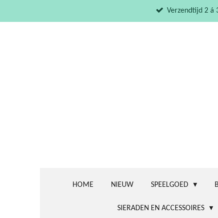
Ga
Verzendtijd 2 á
direct
naar
de
hoofdinhoud
HOME
NIEUW
SPEELGOED
SIERADEN EN ACCESSOIRES