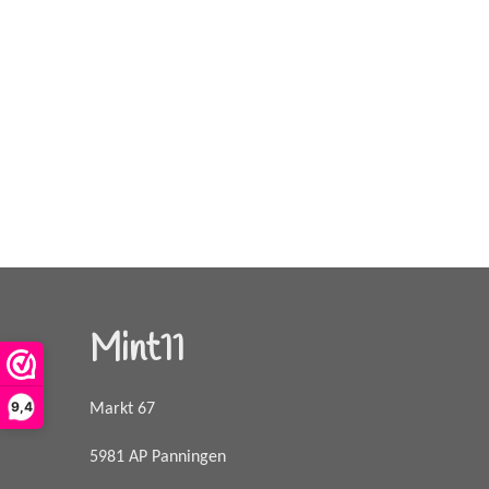
Mint11
9,4
Markt 67
5981 AP Panningen