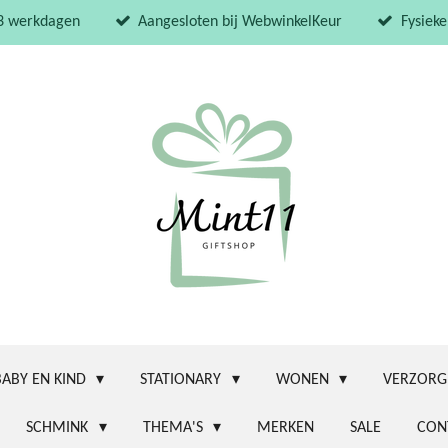
 3 werkdagen
Aangesloten bij WebwinkelKeur
Fysieke
BABY EN KIND
STATIONARY
WONEN
VERZORG
SCHMINK
THEMA'S
MERKEN
SALE
CON