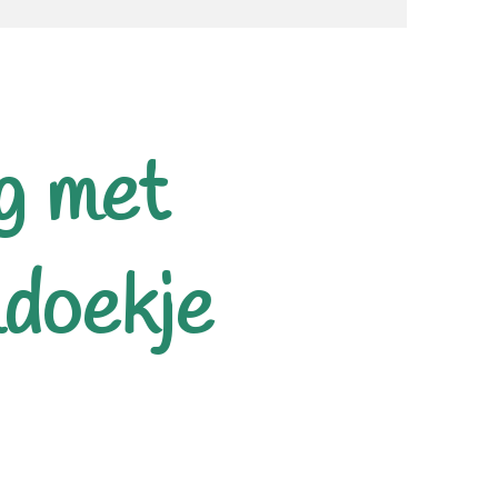
ng met
ldoekje