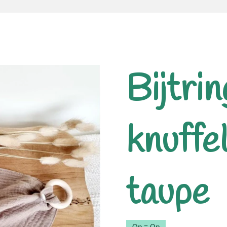
Bijtri
knuffe
taupe