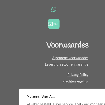
b
a
o
g
W
o
r
h
k
a
a
mail
m
t
s
A
Voorwaardes
p
p
Algemene voorwaardes
Levertijd, retour en garantie
Privacy Policy
Klachtenregeling