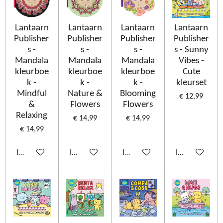
Lantaarn
Lantaarn
Lantaarn
Lantaarn
Publisher
Publisher
Publisher
Publisher
s -
s -
s -
s - Sunny
Mandala
Mandala
Mandala
Vibes -
kleurboe
kleurboe
kleurboe
Cute
k -
k -
k -
kleurset
Mindful
Nature &
Blooming
€ 12,99
&
Flowers
Flowers
Relaxing
€ 14,99
€ 14,99
€ 14,99
In winkelwagen
In winkelwagen
In winkelwagen
In winkelwage