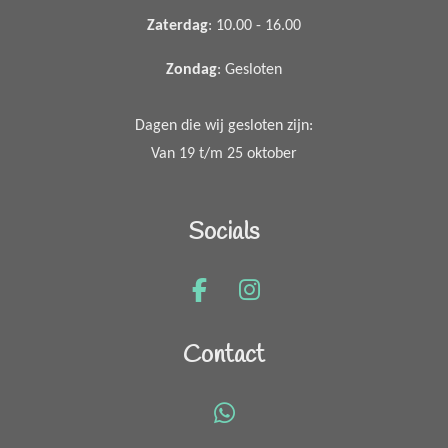
Zaterdag
: 10.00 - 16.00
Zondag
: Gesloten
Dagen die wij gesloten zijn:
Van 19 t/m 25 oktober
Socials
F
I
a
n
c
s
Contact
e
t
b
a
o
g
W
o
r
h