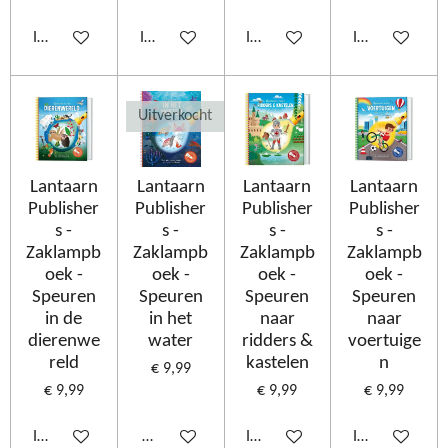
In winkelwagen
In winkelwagen
In winkelwagen
In winkelwage
Uitverkocht
Lantaarn
Lantaarn
Lantaarn
Lantaarn
Publisher
Publisher
Publisher
Publisher
s -
s -
s -
s -
Zaklampb
Zaklampb
Zaklampb
Zaklampb
oek -
oek -
oek -
oek -
Speuren
Speuren
Speuren
Speuren
in de
in het
naar
naar
dierenwe
water
ridders &
voertuige
reld
kastelen
n
€ 9,99
€ 9,99
€ 9,99
€ 9,99
In winkelwagen
Houd mij op de hoogte
In winkelwagen
In winkelwage