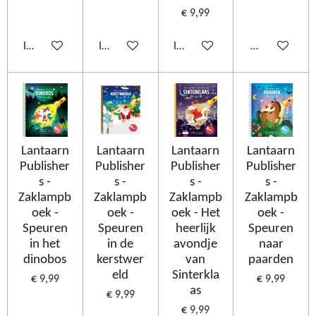
€ 9,99
In winkelwagen
In winkelwagen
In winkelwagen
Houd mij op d
Lantaarn
Lantaarn
Lantaarn
Lantaarn
Publisher
Publisher
Publisher
Publisher
s -
s -
s -
s -
Zaklampb
Zaklampb
Zaklampb
Zaklampb
oek -
oek -
oek - Het
oek -
Speuren
Speuren
heerlijk
Speuren
in het
in de
avondje
naar
dinobos
kerstwer
van
paarden
eld
Sinterkla
€ 9,99
€ 9,99
as
€ 9,99
€ 9,99