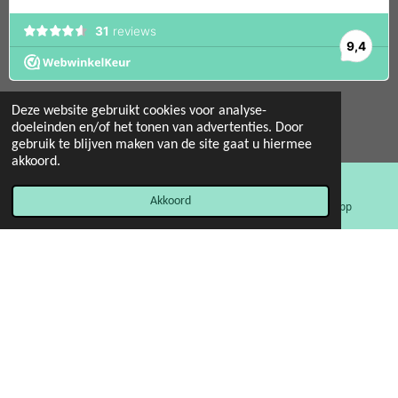
Deze website gebruikt cookies voor analyse-
doeleinden en/of het tonen van advertenties. Door
gebruik te blijven maken van de site gaat u hiermee
© 2022 - 2026 Mint 11 giftstore
akkoord.
Powered by
JouwWeb
Akkoord
E-mailadres
Facebook
WhatsApp