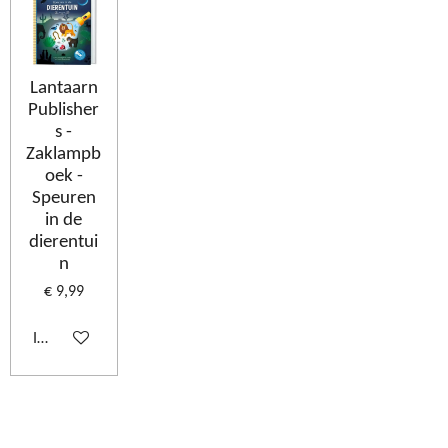
Lantaarn
Publisher
s -
Zaklampb
oek -
Speuren
in de
dierentui
n
€ 9,99
In winkelwagen