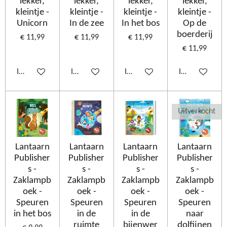
lekker,
lekker,
lekker,
lekker,
kleintje -
kleintje -
kleintje -
kleintje -
Unicorn
In de zee
In het bos
Op de
boerderij
€ 11,99
€ 11,99
€ 11,99
€ 11,99
In winkelwagen
In winkelwagen
In winkelwagen
In winkelwage
Uitverkocht
Lantaarn
Lantaarn
Lantaarn
Lantaarn
Publisher
Publisher
Publisher
Publisher
s -
s -
s -
s -
Zaklampb
Zaklampb
Zaklampb
Zaklampb
oek -
oek -
oek -
oek -
Speuren
Speuren
Speuren
Speuren
in het bos
in de
in de
naar
ruimte
bijenwer
dolfijnen