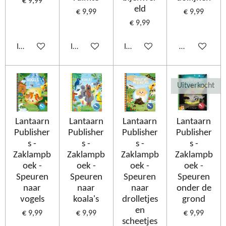
€ 9,99
eld
€ 9,99
€ 9,99
€ 9,99
In winkelwagen
In winkelwagen
In winkelwagen
Houd mij op d
Uitverkocht
Lantaarn
Lantaarn
Lantaarn
Lantaarn
Publisher
Publisher
Publisher
Publisher
s -
s -
s -
s -
Zaklampb
Zaklampb
Zaklampb
Zaklampb
oek -
oek -
oek -
oek -
Speuren
Speuren
Speuren
Speuren
naar
naar
naar
onder de
vogels
koala's
drolletjes
grond
en
€ 9,99
€ 9,99
€ 9,99
scheetjes