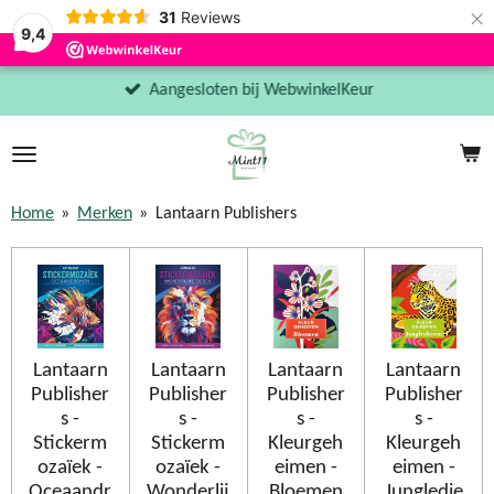
×
31
Reviews
9,4
Aangesloten bij WebwinkelKeur
Home
»
Merken
»
Lantaarn Publishers
Lantaarn
Lantaarn
Lantaarn
Lantaarn
Publisher
Publisher
Publisher
Publisher
s -
s -
s -
s -
Stickerm
Stickerm
Kleurgeh
Kleurgeh
ozaïek -
ozaïek -
eimen -
eimen -
Oceaandr
Wonderlij
Bloemen
Jungledie