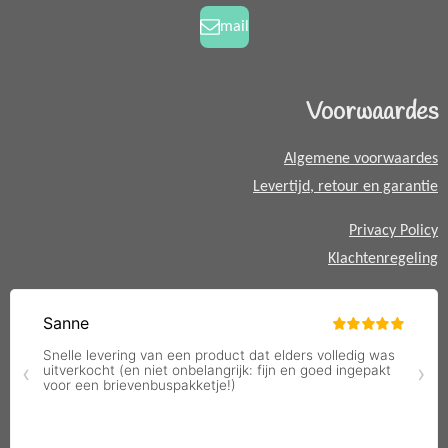
k
a
a
mail
m
t
s
A
Voorwaardes
p
p
Algemene voorwaardes
Levertijd, retour en garantie
Privacy Policy
Klachtenregeling