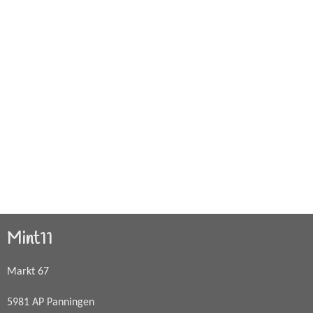
Mint11
Markt 67
5981 AP Panningen